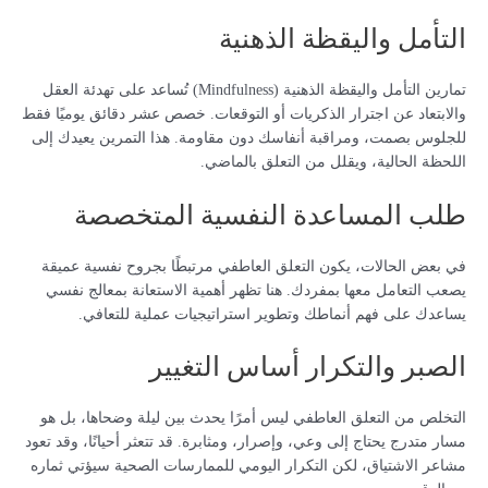
التأمل واليقظة الذهنية
تمارين التأمل واليقظة الذهنية (Mindfulness) تُساعد على تهدئة العقل
والابتعاد عن اجترار الذكريات أو التوقعات. خصص عشر دقائق يوميًا فقط
للجلوس بصمت، ومراقبة أنفاسك دون مقاومة. هذا التمرين يعيدك إلى
اللحظة الحالية، ويقلل من التعلق بالماضي.
طلب المساعدة النفسية المتخصصة
في بعض الحالات، يكون التعلق العاطفي مرتبطًا بجروح نفسية عميقة
يصعب التعامل معها بمفردك. هنا تظهر أهمية الاستعانة بمعالج نفسي
يساعدك على فهم أنماطك وتطوير استراتيجيات عملية للتعافي.
الصبر والتكرار أساس التغيير
التخلص من التعلق العاطفي ليس أمرًا يحدث بين ليلة وضحاها، بل هو
مسار متدرج يحتاج إلى وعي، وإصرار، ومثابرة. قد تتعثر أحيانًا، وقد تعود
مشاعر الاشتياق، لكن التكرار اليومي للممارسات الصحية سيؤتي ثماره