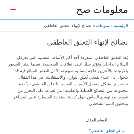
خطي
معلومات صح
القائمة
لى
لمحتوى
الرئيس
الرئيسية
منوعات
نصائح لإنهاء التعلق العاطفي
نصائح لإنهاء التعلق العاطفي
يُعد التعلق العاطفي المفرط أحد أكثر الأنماط النفسية التي تعرقل
السلام الداخلي وتؤثر سلبًا على العلاقات الشخصية. فبينما يعتبر الشعور
بالارتباط بالآخرين حاجة إنسانية طبيعية، إلا أن التعلق المبالغ فيه قد
يتحول إلى عبء نفسي يُعيق التوازن والاستقلالية. في هذا المقال،
نستعرض بشكل مفصل الأسباب النفسية للتعلق العاطفي، ونُقدم
مجموعة من النصائح العملية والعلمية التي تُساعد على التحرر من
قيوده، مع توسيع النقاش حول كيفية استعادة السيطرة على المشاعر
وتحقيق النمو الشخصي.
أقسام المقال
ما هو التعلق العاطفي؟