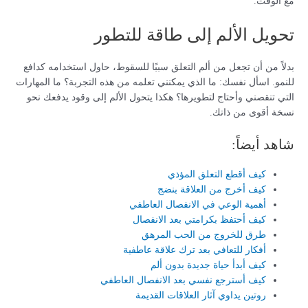
مع الوقت.
تحويل الألم إلى طاقة للتطور
بدلاً من أن تجعل من ألم التعلق سببًا للسقوط، حاول استخدامه كدافع
للنمو. اسأل نفسك: ما الذي يمكنني تعلمه من هذه التجربة؟ ما المهارات
التي تنقصني وأحتاج لتطويرها؟ هكذا يتحول الألم إلى وقود يدفعك نحو
نسخة أقوى من ذاتك.
شاهد أيضاً:
كيف أقطع التعلق المؤذي
كيف أخرج من العلاقة بنضج
أهمية الوعي في الانفصال العاطفي
كيف أحتفظ بكرامتي بعد الانفصال
طرق للخروج من الحب المرهق
أفكار للتعافي بعد ترك علاقة عاطفية
كيف أبدأ حياة جديدة بدون ألم
كيف أسترجع نفسي بعد الانفصال العاطفي
روتين يداوي آثار العلاقات القديمة