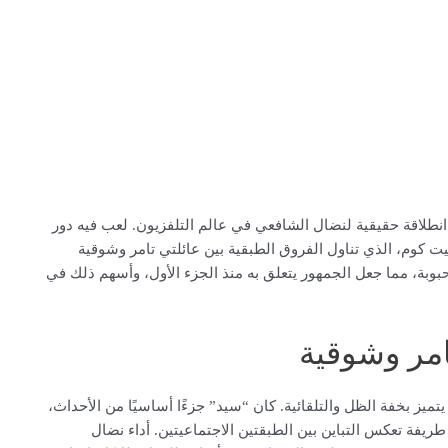
امر وشوقية”، الذي بدأ عرضه في 2006، نقطة انطلاقة حقيقية لنضال الشافعي في عالم التلفزيون. لعب فيه دور
 كوم، الذي تناول الفروق الطبقية بين عائلتي تامر وشوقية
ة، مما جعل الجمهور يتعلق به منذ الجزء الأول، وأسهم ذلك في
مر وشوقية
ز بخفة الظل والتلقائية. كان “سيد” جزءًا أساسيًا من الأحداث،
يفة تعكس التباين بين الطبقتين الاجتماعيتين. أداء نضال