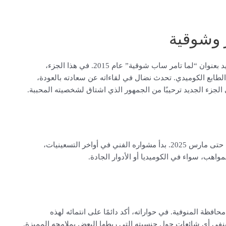
 وشوقية
بعد غياب، عاد نضال الشافعي إلى “تامر وشوقية” في جزء جديد بعنوان “لما تامر ساب شوقية” عام 2015. في هذا الجزء،
طابع الكوميدي. تحدث نضال في لقاءاته عن سعادته بالعودة،
ى الجزء الجديد ترحيبًا من الجمهور الذي اشتاق لشخصيته المحببة.
ولد نضال الشافعي في 12 يونيو 1978، ويبلغ من العمر 46 عامًا حتى مارس 2025. بدأ مشواره الفني في أواخر التسعينيات،
اهب، سواء في الكوميديا أو الأدوار الجادة.
ظة المنوفية. في حواراته، أكد دائمًا على انتمائه لهذه
ينفي أي شائعات حول جنسيته التي ربطها البعض بملامحه المميزة.