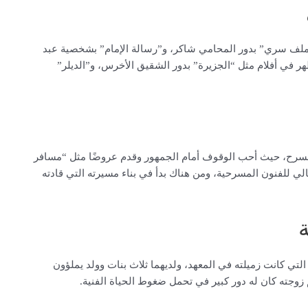
لف سري” بدور المحامي شاكر، و”رسالة الإمام” بشخصية عبد
ر في أفلام مثل “الجزيرة” بدور الشقيق الأخرس، و”الديلر”
سرح، حيث أحب الوقوف أمام الجمهور وقدم عروضًا مثل “مسافر
بالمعهد العالي للفنون المسرحية، ومن هناك بدأ في بناء مسيرته التي قادته
ي كانت زميلته في المعهد، ولديهما ثلاث بنات وولد يملؤون
م زوجته كان له دور كبير في تحمل ضغوط الحياة الفنية.