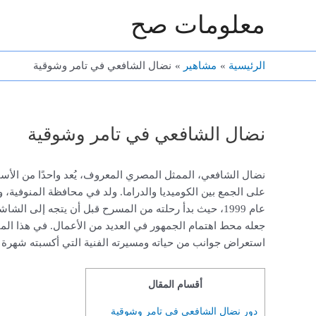
خطي
معلومات صح
لى
لمحتوى
الرئيسية
مشاهير
نضال الشافعي في تامر وشوقية
نضال الشافعي في تامر وشوقية
نضال الشافعي، الممثل المصري المعروف، يُعد واحدًا من الأسم
على الجمع بين الكوميديا والدراما. ولد في محافظة المنوفية، 
عام 1999، حيث بدأ رحلته من المسرح قبل أن يتجه إلى ال
جعله محط اهتمام الجمهور في العديد من الأعمال. في هذا ال
استعراض جوانب من حياته ومسيرته الفنية التي أكسبته شهرة 
أقسام المقال
دور نضال الشافعي في تامر وشوقية