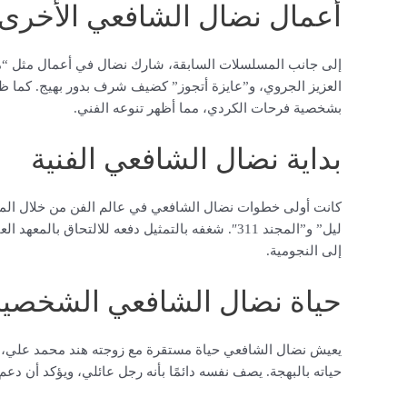
أعمال نضال الشافعي الأخرى
إلى جانب المسلسلات السابقة، شارك نضال في أعمال مثل “م
العزيز الجروي، و”عايزة أتجوز” كضيف شرف بدور بهيج. كما ظه
بشخصية فرحات الكردي، مما أظهر تنوعه الفني.
بداية نضال الشافعي الفنية
كانت أولى خطوات نضال الشافعي في عالم الفن من خلال الم
ليل” و”المجند 311″. شغفه بالتمثيل دفعه للالتحاق 
إلى النجومية.
حياة نضال الشافعي الشخصية
يعيش نضال الشافعي حياة مستقرة مع زوجته هند محمد علي، الت
حياته بالبهجة. يصف نفسه دائمًا بأنه رجل عائلي، ويؤكد أن دع