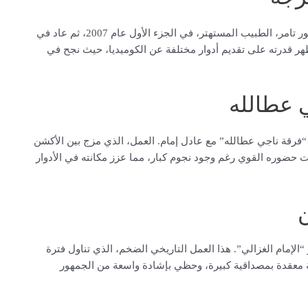
شارك نضال الشافعي في مسلسل “لحظات حرجة” بدور الدكتور تامر، الطبيب المستهتر، في الجزء الأول عام 2007، ثم عاد في
لعمل الدرامي الطبي أظهر قدرته على تقديم أدوار مختلفة عن الكوميديا، حيث نجح في
 عطالله
ل “فرقة ناجي عطالله” مع عادل إمام. العمل، الذي مزج بين الأكشن
حضوره القوي رغم وجود نجوم كبار، مما عزز مكانته في الأدوار
ل الشافعي في مسلسل “الحشاشين” عام 2024 بدور “الإمام الغزالي”. هذا العمل التاريخي الضخم، الذي تناول فترة
ة معقدة بمصداقية كبيرة، وحظي بإشادة واسعة من الجمهور