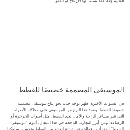
العالية جدًا، فقد تسبب لها الإزعاج أو القلق.
الموسيقى المصممة خصيصًا للقطط
في السنوات الأخيرة، ظهر توجه جديد نحو إنتاج موسيقى مصممة
خصيصًا للقطط. يعتمد هذا النوع من الموسيقى على محاكاة الأصوات
التي تثير مشاعر الراحة والأمان لدى القطط، مثل أصوات الخرخرة أو
الرضاعة. ومن أبرز التجارب الناجحة في هذا المجال، ألبوم “موسيقى
للقطط” الذي أثبت فعاليته في تهدئة العديد من القطط وتحسين سلوكها