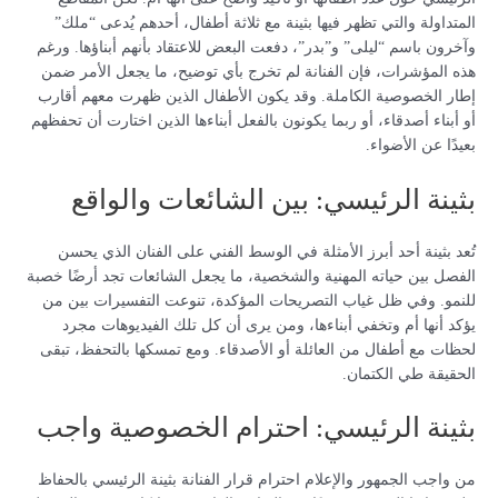
المتداولة والتي تظهر فيها بثينة مع ثلاثة أطفال، أحدهم يُدعى “ملك”
وآخرون باسم “ليلى” و”بدر”، دفعت البعض للاعتقاد بأنهم أبناؤها. ورغم
هذه المؤشرات، فإن الفنانة لم تخرج بأي توضيح، ما يجعل الأمر ضمن
إطار الخصوصية الكاملة. وقد يكون الأطفال الذين ظهرت معهم أقارب
أو أبناء أصدقاء، أو ربما يكونون بالفعل أبناءها الذين اختارت أن تحفظهم
بعيدًا عن الأضواء.
بثينة الرئيسي: بين الشائعات والواقع
تُعد بثينة أحد أبرز الأمثلة في الوسط الفني على الفنان الذي يحسن
الفصل بين حياته المهنية والشخصية، ما يجعل الشائعات تجد أرضًا خصبة
للنمو. وفي ظل غياب التصريحات المؤكدة، تنوعت التفسيرات بين من
يؤكد أنها أم وتخفي أبناءها، ومن يرى أن كل تلك الفيديوهات مجرد
لحظات مع أطفال من العائلة أو الأصدقاء. ومع تمسكها بالتحفظ، تبقى
الحقيقة طي الكتمان.
بثينة الرئيسي: احترام الخصوصية واجب
من واجب الجمهور والإعلام احترام قرار الفنانة بثينة الرئيسي بالحفاظ