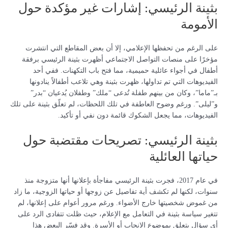
بثينة الرئيسي: إشارات غير مؤكدة حول
الأمومة
على الرغم من تحفظها الإعلامي، إلا أن بعض المقاطع التي انتشرت
مؤخرًا على منصات التواصل الاجتماعي أظهرت بثينة الرئيسي برفقة
أطفال في أجواء عائلية حميمية، مما فتح باب التكهنات. ففي أحد
الفيديوهات التي تم تداولها، ظهرت بثينة وهي تلاعب أطفالاً ينادونها
بـ”ماما”، وكان من بينهم طفلة تُدعى “ملك” وطفلان يُدعيان “بدر”
و”ليلى”. ورغم وضوح العاطفة في تلك اللحظات، لم تعلّق بثينة على تلك
الفيديوهات، مما يجعل الشكوك قائمة دون نفي أو تأكيد.
بثينة الرئيسي: تصريحات مقتضبة حول
حياتها العائلية
في عام 2017، فجرت بثينة الرئيسي مفاجأة بإعلانها أنها متزوجة منذ
سنوات، لكنها لم تكشف أية تفاصيل عن زوجها أو حياتها الزوجية، ما زاد
من غموض شخصيتها خارج الأضواء. ورغم مرور أعوام على إعلانها، لم
تتغير سياسة بثينة في التعامل مع الإعلام، حيث ظلت تتفادى الرد على
أي سؤال يتعلق بموضوع الإنجاب أو الأسرة. وقد فسّر البعض هذا