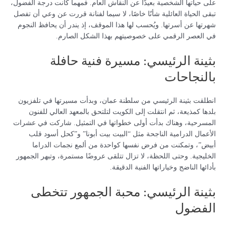
على حياتها الشخصية بعيدًا عن النقاش العام. فمهما كانت درجة الفضول،
تبقى الحياة العائلية شأنًا خاصًا، لا سيما لفنانة قررت عن وعي أن تفصل
شهرتها عن أسرتها. ويُحسب لها هذا الموقف، إذ يندر أن يحافظ النجوم
في العصر الرقمي على خصوصيتهم بهذا الشكل الصارم.
بثينة الرئيسي: مسيرة فنية حافلة
بالنجاحات
انطلقت بثينة الرئيسي من سلطنة عمان، وبدأت مسيرتها في تلفزيون
بلدها كمذيعة، ثم انتقلت إلى الكويت لتلتحق بالمعهد العالي للفنون
المسرحية، وهناك بدأت أولى خطواتها في التمثيل. شاركت في عشرات
الأعمال الدرامية الناجحة مثل “البيت بيت أبونا” و”كحل أسود قلب
أبيض”، وتمكنت من فرض نفسها كواحدة من ألمع نجمات الدراما
الخليجية. وحتى اللحظة، لا تزال تتلقى عروضًا مستمرة، وتبهر الجمهور
بأدائها الناضج وخياراتها الفنية الدقيقة.
بثينة الرئيسي: محبة الجمهور تتخطى
الفضول