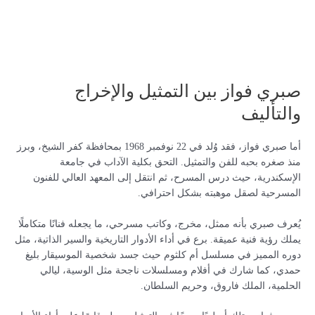
صبري فواز بين التمثيل والإخراج
والتأليف
أما صبري فواز، فقد وُلد في 22 نوفمبر 1968 بمحافظة كفر الشيخ، وبرز
منذ صغره بحبه للفن والتمثيل. التحق بكلية الآداب في جامعة
الإسكندرية، حيث درس المسرح، ثم انتقل إلى المعهد العالي للفنون
المسرحية لصقل موهبته بشكل احترافي.
يُعرف صبري بأنه ممثل، مخرج، وكاتب مسرحي، ما يجعله فنانًا متكاملًا
يملك رؤية فنية عميقة. برع في أداء الأدوار التاريخية والسير الذاتية، مثل
دوره المميز في مسلسل أم كلثوم حيث جسد شخصية الموسيقار بليغ
حمدي، كما شارك في أفلام ومسلسلات ناجحة مثل الوسية، ليالي
الحلمية، الملك فاروق، وحريم السلطان.