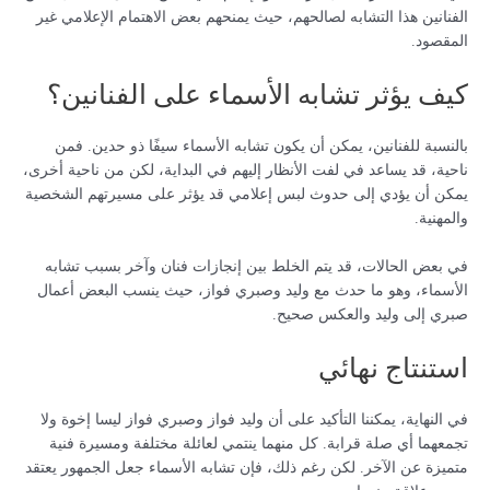
الفنانين هذا التشابه لصالحهم، حيث يمنحهم بعض الاهتمام الإعلامي غير
المقصود.
كيف يؤثر تشابه الأسماء على الفنانين؟
بالنسبة للفنانين، يمكن أن يكون تشابه الأسماء سيفًا ذو حدين. فمن
ناحية، قد يساعد في لفت الأنظار إليهم في البداية، لكن من ناحية أخرى،
يمكن أن يؤدي إلى حدوث لبس إعلامي قد يؤثر على مسيرتهم الشخصية
والمهنية.
في بعض الحالات، قد يتم الخلط بين إنجازات فنان وآخر بسبب تشابه
الأسماء، وهو ما حدث مع وليد وصبري فواز، حيث ينسب البعض أعمال
صبري إلى وليد والعكس صحيح.
استنتاج نهائي
في النهاية، يمكننا التأكيد على أن وليد فواز وصبري فواز ليسا إخوة ولا
تجمعهما أي صلة قرابة. كل منهما ينتمي لعائلة مختلفة ومسيرة فنية
متميزة عن الآخر. لكن رغم ذلك، فإن تشابه الأسماء جعل الجمهور يعتقد