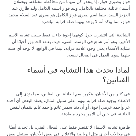
فواز وصبري فواز، إذ ينحدر كل منهما من محافظة مختلفة، ويحملان
أسماء عائلية مختلفة بالكامل. وليد فواز اسمه الكامل وليد طارق عبد
العزيز السيد، بينما اسم صبري فواز الكامل هو صبري عبد السلام محمد
فواز، مما يؤكد أنه لا يوجد بينهما صلة قرابة مباشرة.
الشائعة التي انتشرت حول كونهما إخوة جاءت فقط بسبب تشابه الاسم
الأخير، وهو أمر شائع في الوسط الفني، حيث يعتقد الجمهور أحيانًا أن
تشابه الأسماء يعني وجود علاقة قرابة، بينما في الواقع، لا توجد أي صلة
بينهما سوى العمل في المجال نفسه.
لماذا يحدث هذا التشابه في أسماء
الفنانين؟
في كثير من الأحيان، يتكرر اسم العائلة بين الفنانين، مما يؤدي إلى
الاعتقاد بوجود صلة قرابة بينهم. على سبيل المثال، يعتقد البعض أن أحمد
عز وأحمد عزمي إخوة، أو أن دنيا سمير غانم وأحمد غانم ينتميان لنفس
العائلة، في حين أن الأمر مجرد مصادفة.
ظاهرة تشابه الأسماء لا تقتصر فقط على المجال الفني، بل تحدث أيضًا
في مجالات أخرى مثل الرياضة والإعلام. في بعض الأحيان، يستغل بعض