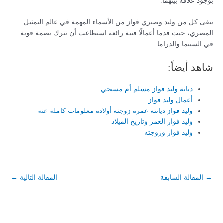
بوجود علاقة بينهما.
يبقى كل من وليد وصبري فواز من الأسماء المهمة في عالم التمثيل
المصري، حيث قدما أعمالًا فنية رائعة استطاعت أن تترك بصمة قوية
في السينما والدراما.
شاهد أيضاً:
ديانة وليد فواز مسلم أم مسيحي
أعمال وليد فواز
وليد فواز ديانته عمره زوجته أولاده معلومات كاملة عنه
وليد فواز العمر وتاريخ الميلاد
وليد فواز وزوجته
→
المقالة السابقة
المقالة التالية
←