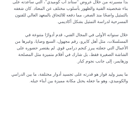
بدأ مسيرته من خلال عروض “ستاند أب كوميدي”، التي ساعدته على
بناء شخصيته الفنية والظهور بأسلوب مختلف عن المعتاد. كان شغفه
بالتمثيل واضحًا منذ الصغر، مما دفعه للالتحاق بالمعهد العالي للفنون
المسرحية لدراسة التمثيل بشكل أكاديمي.
خلال سنواته الأولى في المجال الفني، قدم أدوارًا متنوعة في
المسلسلات، مثل أهل كايرو، رقم مجهول، السبع وصايا، وغيرها من
الأعمال التي جعلته يبرز كنجم درامي قوي. لم يقتصر حضوره على
الشاشة الصغيرة فقط، بل شارك في أفلام متميزة مثل المصلحة
وزهايمر، إلى جانب نجوم كبار.
ما يميز وليد فواز هو قدرته على تجسيد أدوار مختلفة، ما بين الدرامي
والكوميدي، وهو ما جعله يحتل مكانة مميزة بين أبناء جيله.