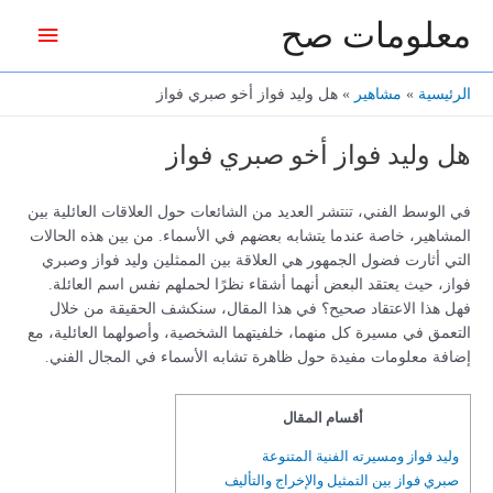
خطي
معلومات صح
القائمة
لى
لمحتوى
الرئيس
الرئيسية
مشاهير
هل وليد فواز أخو صبري فواز
هل وليد فواز أخو صبري فواز
في الوسط الفني، تنتشر العديد من الشائعات حول العلاقات العائلية بين
المشاهير، خاصة عندما يتشابه بعضهم في الأسماء. من بين هذه الحالات
التي أثارت فضول الجمهور هي العلاقة بين الممثلين وليد فواز وصبري
فواز، حيث يعتقد البعض أنهما أشقاء نظرًا لحملهم نفس اسم العائلة.
فهل هذا الاعتقاد صحيح؟ في هذا المقال، سنكشف الحقيقة من خلال
التعمق في مسيرة كل منهما، خلفيتهما الشخصية، وأصولهما العائلية، مع
إضافة معلومات مفيدة حول ظاهرة تشابه الأسماء في المجال الفني.
أقسام المقال
وليد فواز ومسيرته الفنية المتنوعة
صبري فواز بين التمثيل والإخراج والتأليف