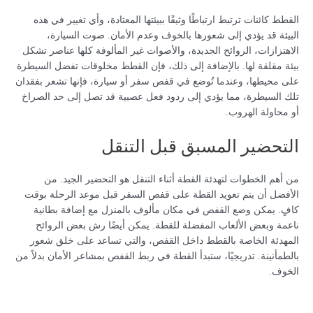
القطط كائنات ترتبط ارتباطًا وثيقًا ببيئتها المعتادة، وأي تغيير في هذه
البيئة قد يؤدي إلى شعورها بالخوف وعدم الأمان. صوت السيارة،
الاهتزازات، الروائح الجديدة، والأصوات غير المألوفة كلها عناصر تشكل
بيئة مقلقة لها. بالإضافة إلى ذلك، فإن القطط مخلوقات تفضل السيطرة
على محيطها، وعندما تُوضع في قفص سفر أو سيارة، فإنها تشعر بفقدان
تلك السيطرة، مما يؤدي إلى ردود فعل عصبية قد تصل إلى حد الصراخ
أو محاولة الهروب.
التحضير المسبق قبل التنقل
من أهم الخطوات لتهدئة القطة أثناء التنقل هو التحضير الجيد. من
الأفضل أن يتم تعويد القطة على قفص السفر قبل موعد الرحلة بوقت
كافٍ. يمكن وضع القفص في مكان مألوف بالمنزل مع إضافة بطانية
ناعمة وبعض الألعاب المفضلة للقطة. يمكن أيضًا رش بعض الروائح
المهدئة الخاصة بالقطط داخل القفص، والتي تساعد على خلق شعور
بالطمأنينة. تدريجيًا، ستبدأ القطة في ربط القفص بمشاعر الأمان بدلاً من
الخوف.