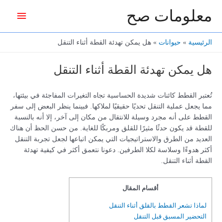
خطي
معلومات صح
القائمة
لى
لمحتوى
الرئيس
الرئيسية
حيوانات
هل يمكن تهدئة القطة أثناء التنقل
هل يمكن تهدئة القطة أثناء التنقل
تُعتبر القطط كائنات شديدة الحساسية تجاه التغيرات المفاجئة في بيئتها،
مما يجعل عملية التنقل تحديًا حقيقيًا لملاكها. فبينما ينظر البعض إلى سفر
القطط على أنه مجرد وسيلة للانتقال من مكان إلى آخر، إلا أنه بالنسبة
للقطة قد يكون حدثًا مثيرًا للقلق ومربكًا للغاية. من حسن الحظ أن هناك
العديد من الطرق والاستراتيجيات التي يمكن اتباعها لجعل تجربة التنقل
أكثر هدوءًا وسلاسة لكلا الطرفين. دعونا نتعمق أكثر في كيفية تهدئة
القطة أثناء التنقل.
أقسام المقال
لماذا تشعر القطط بالقلق أثناء التنقل
التحضير المسبق قبل التنقل