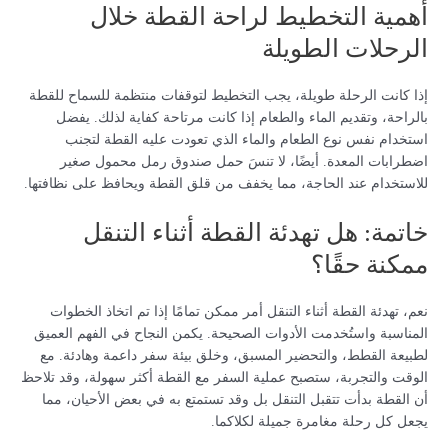
أهمية التخطيط لراحة القطة خلال
الرحلات الطويلة
إذا كانت الرحلة طويلة، يجب التخطيط لتوقفات منتظمة للسماح للقطة
بالراحة، وتقديم الماء والطعام إذا كانت مرتاحة كفاية لذلك. يفضل
استخدام نفس نوع الطعام والماء الذي تعودت عليه القطة لتجنب
اضطرابات المعدة. أيضًا، لا تنسَ حمل صندوق رمل محمول صغير
للاستخدام عند الحاجة، مما يخفف من قلق القطة ويحافظ على نظافتها.
خاتمة: هل تهدئة القطة أثناء التنقل
ممكنة حقًا؟
نعم، تهدئة القطة أثناء التنقل أمر ممكن تمامًا إذا تم اتخاذ الخطوات
المناسبة واستُخدمت الأدوات الصحيحة. يكمن النجاح في الفهم العميق
لطبيعة القطط، والتحضير المسبق، وخلق بيئة سفر داعمة وهادئة. مع
الوقت والتجربة، ستصبح عملية السفر مع القطة أكثر سهولة، وقد تلاحظ
أن القطة بدأت تتقبل التنقل بل وقد تستمتع به في بعض الأحيان، مما
يجعل كل رحلة مغامرة جميلة لكلاكما.