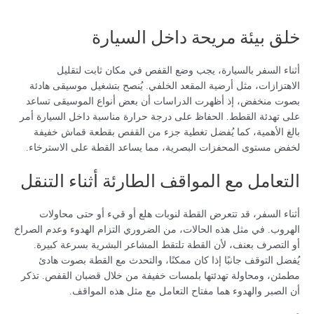
خلق بيئة مريحة داخل السيارة
أثناء السفر بالسيارة، يجب وضع القفص في مكان ثابت لتقليل
الاهتزازات، مثل أرضية المقعد الخلفي. يُنصح بتشغيل موسيقى هادئة
بصوت منخفض، إذ أظهرت الدراسات أن بعض أنواع الموسيقى تساعد
على تهدئة القطط. الحفاظ على درجة حرارة مناسبة داخل السيارة أمر
بالغ الأهمية، كما يُفضل تغطية جزء من القفص بقطعة قماش خفيفة
لخفض مستوى المحفزات البصرية، مما يساعد القطة على الاسترخاء.
التعامل مع المواقف الطارئة أثناء التنقل
أثناء السفر، قد تتعرض القطة لنوبات هلع أو قيء أو حتى محاولات
الهروب. في مثل هذه الحالات، من الضروري التزام الهدوء وعدم الصراخ
أو التصرف بعنف، لأن القطة تلتقط المشاعر البشرية بسرعة كبيرة.
يُفضل التوقف جانبًا إذا كان ممكنًا، والتحدث مع القطة بصوت هادئ
مطمئن، ومحاولة تهدئتها بلمسات خفيفة من خلال قضبان القفص. تذكر
أن الصبر والهدوء هما مفتاح التعامل مع مثل هذه المواقف.