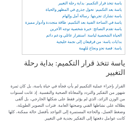
ياسة تتخذ قرار التكميم: بداية رحلة التغيير
ياسة بعد التكميم: تحول جذري في المظهر والحياة
ياسة تشارك تجربتها: رسالة أمل وإلهام
ياسة في الساحة الفنية بعد التكميم: طاقة متجددة وأدوار مميزة
ياسة تقدم النصائح: خبرة شخصية توجه الآخرين
الحياة الشخصية لياسة: استقرار عائلي ودعم دائم
بدايات ياسة: من قرقيعان إلى نجمة خليجية
ياسة: قصة تحدٍ ونجاح مُلهِمة
ياسة تتخذ قرار التكميم: بداية رحلة
التغيير
القرار بإجراء عملية التكميم لم يأتِ فجأة في حياة ياسة، بل كان ثمرة
شهور من التفكير والتردد والمعاناة الصحية والنفسية. إذ عانت لسنوات
من الوزن الزائد، الذي لم يؤثر فقط على شكلها الخارجي، بل ألقى
بظلاله على نشاطها الفني وصحتها العامة. فترات التصوير الطويلة،
وضغط العمل، والحاجة المستمرة إلى التواجد بأفضل حالة ممكنة، كلها
كانت عوامل دفعتها إلى التفكير بجدية في التغيير.