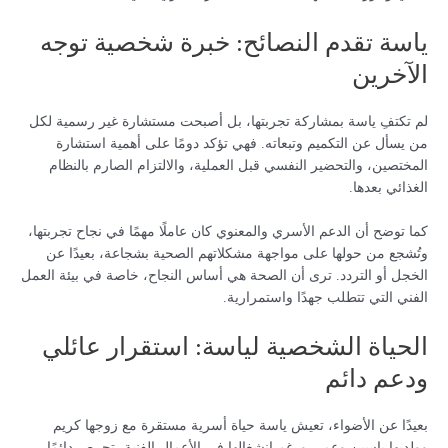
ياسة تقدم النصائح: خبرة شخصية توجه
الآخرين
لم تكتفِ ياسة بمشاركة تجربتها، بل أصبحت مستشارة غير رسمية لكل
من يسأل عن التكميم وتبعاته. فهي تؤكد دومًا على أهمية استشارة
المختصين، والتحضير النفسي قبل العملية، والالتزام الصارم بالنظام
الغذائي بعدها.
كما توضح أن الدعم الأسري والمعنوي كان عاملًا مهمًا في نجاح تجربتها،
وتُشجع من حولها على مواجهة مشكلاتهم الصحية بشجاعة، بعيدًا عن
الخجل أو التردد. ترى أن الصحة هي أساس النجاح، خاصة في بيئة العمل
الفني التي تتطلب جهدًا واستمرارية.
الحياة الشخصية لياسة: استقرار عائلي
ودعم دائم
بعيدًا عن الأضواء، تعيش ياسة حياة أسرية مستقرة مع زوجها كريم
وولديها ياسين وعمر. ورغم انشغالها في الأعمال الفنية، تحرص دائمًا