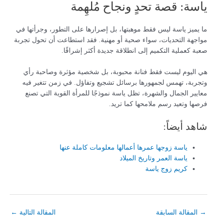
ياسة: قصة تحدٍ ونجاح مُلهِمة
ما يميز ياسة ليس فقط موهبتها، بل إصرارها على التطور، وجرأتها في
مواجهة التحديات، سواء صحية أو مهنية. فقد استطاعت أن تحول تجربة
صعبة كعملية التكميم إلى انطلاقة جديدة أكثر إشراقًا.
هي اليوم ليست فقط فنانة محبوبة، بل شخصية مؤثرة وصاحبة رأي
وتجربة، تهمس لجمهورها برسائل تشجيع وتفاؤل. في زمن تتغير فيه
معايير الجمال والشهرة، تظل ياسة نموذجًا للمرأة القوية التي تصنع
فرصها وتعيد رسم ملامحها كما تريد.
شاهد أيضاً:
ياسة زوجها عمرها أعمالها معلومات كاملة عنها
ياسة العمر وتاريخ الميلاد
كريم زوج ياسة
→
المقالة السابقة
المقالة التالية
←