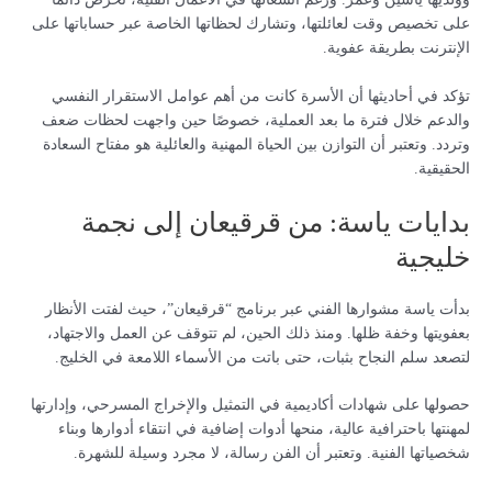
على تخصيص وقت لعائلتها، وتشارك لحظاتها الخاصة عبر حساباتها على
الإنترنت بطريقة عفوية.
تؤكد في أحاديثها أن الأسرة كانت من أهم عوامل الاستقرار النفسي
والدعم خلال فترة ما بعد العملية، خصوصًا حين واجهت لحظات ضعف
وتردد. وتعتبر أن التوازن بين الحياة المهنية والعائلية هو مفتاح السعادة
الحقيقية.
بدايات ياسة: من قرقيعان إلى نجمة
خليجية
بدأت ياسة مشوارها الفني عبر برنامج “قرقيعان”، حيث لفتت الأنظار
بعفويتها وخفة ظلها. ومنذ ذلك الحين، لم تتوقف عن العمل والاجتهاد،
لتصعد سلم النجاح بثبات، حتى باتت من الأسماء اللامعة في الخليج.
حصولها على شهادات أكاديمية في التمثيل والإخراج المسرحي، وإدارتها
لمهنتها باحترافية عالية، منحها أدوات إضافية في انتقاء أدوارها وبناء
شخصياتها الفنية. وتعتبر أن الفن رسالة، لا مجرد وسيلة للشهرة.