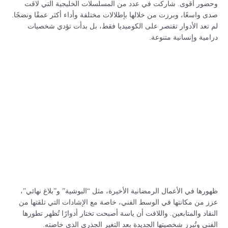
وحضور أقوى. شاركت في عدد من المسلسلات الخليجية التي لاقت
صدى واسعًا، وبرزت من خلالها بإطلالات مختلفة وأداء أكثر عمقًا ونضجًا.
لم تعد الأدوار تقتصر على الكوميديا فقط، بل بدأت تؤدي شخصيات
درامية وإنسانية متنوعة.
ظهورها في الأعمال الرمضانية الأخيرة، مثل “البوشية” و”بلاغ نهائي”،
عزز من مكانتها في الوسط الفني، خاصة مع الإشادات التي تلقتها من
النقاد والمتابعين. واللافت أن ياسة أصبحت تختار أدوارًا تُظهر تطورها
الفني وتُبرز شخصيتها الجديدة بعد التغير الجذري الذي خاضته.