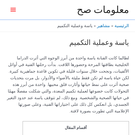
خطي
معلومات صح
القائمة
لى
لمحتوى
الرئيس
الرئيسية
مشاهير
ياسة وعملية التكميم
ياسة وعملية التكميم
لطالما كانت الفنانة ياسة واحدة من أبرز الوجوه التي أثرت الدراما
الخليجية بطاقتها المرحة وحضورها اللافت. بدأت رحلتها الفنية في أوائل
الألفينات، ونجحت خلال سنوات قليلة في تكوين قاعدة جماهيرية كبيرة.
لكن حياة ياسة لم تكن فقط مليئة بالأضواء والأدوار، بل مرت بتحديات
صحية أثرت على نمط حياتها وأثارت قلق محبيها. واحدة من أبرز هذه
التحولات كانت خضوعها لعملية تكميم المعدة، والتي شكلت مفصلًا مهمًا
في حياتها الصحية والشخصية. ومع ذلك، لم تتوقف ياسة عند حدود التغير
الجسدي، بل انعكس كل ذلك على اختياراتها الفنية، وعلى صورتها
الإعلامية التي تطورت بصورة لافتة.
أقسام المقال