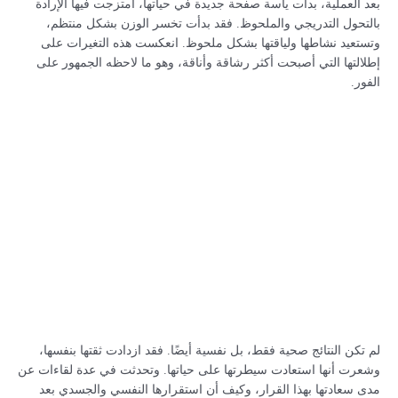
بعد العملية، بدأت ياسة صفحة جديدة في حياتها، امتزجت فيها الإرادة
بالتحول التدريجي والملحوظ. فقد بدأت تخسر الوزن بشكل منتظم،
وتستعيد نشاطها ولياقتها بشكل ملحوظ. انعكست هذه التغيرات على
إطلالتها التي أصبحت أكثر رشاقة وأناقة، وهو ما لاحظه الجمهور على
الفور.
لم تكن النتائج صحية فقط، بل نفسية أيضًا. فقد ازدادت ثقتها بنفسها،
وشعرت أنها استعادت سيطرتها على حياتها. وتحدثت في عدة لقاءات عن
مدى سعادتها بهذا القرار، وكيف أن استقرارها النفسي والجسدي بعد