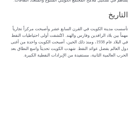
يساهم في تشكيل ملامح المجتمع الكويتي المتنوع والمتعدد الثقافات.
التاريخ
تأسست مدينة الكويت في القرن السابع عشر وأصبحت مركزاً تجارياً
مهماً بين بلاد الرافدين وفارس والهند. اكتُشفت أولى احتياطيات النفط
في البلاد عام 1938، ومنذ ذلك الحين، أصبحت الكويت واحدة من أغنى
دول العالم بفضل عوائد النفط. شهدت الكويت تحديثاً واسع النطاق بعد
الحرب العالمية الثانية، مستفيدة من الإيرادات النفطية الكبيرة.